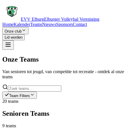
EVV Elburg
Elburger Volleybal Vereniging
Home
Kalender
Teams
Nieuws
Sponsors
Contact
Onze club
Lid worden
Onze
Teams
Van senioren tot jeugd, van competitie tot recreatie - ontdek al onze
teams
Team Filters
20
teams
Senioren
Teams
9
teams