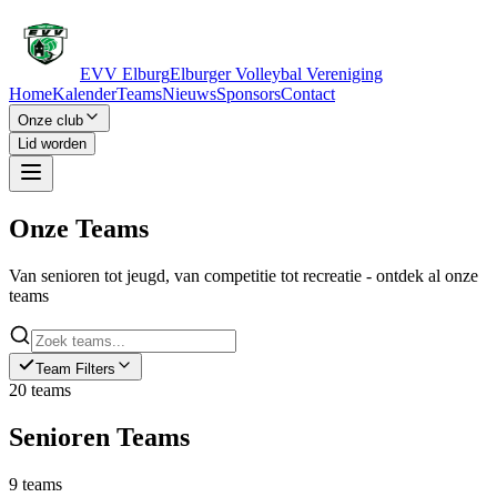
EVV Elburg
Elburger Volleybal Vereniging
Home
Kalender
Teams
Nieuws
Sponsors
Contact
Onze club
Lid worden
Onze
Teams
Van senioren tot jeugd, van competitie tot recreatie - ontdek al onze
teams
Team Filters
20
teams
Senioren
Teams
9
teams