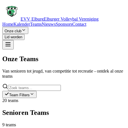
EVV Elburg
Elburger Volleybal Vereniging
Home
Kalender
Teams
Nieuws
Sponsors
Contact
Onze club
Lid worden
Onze
Teams
Van senioren tot jeugd, van competitie tot recreatie - ontdek al onze
teams
Team Filters
20
teams
Senioren
Teams
9
teams